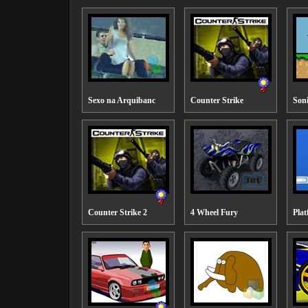
Sexo na Arquibanc
Counter Strike
Son
Counter Strike 2
4 Wheel Fury
Pla