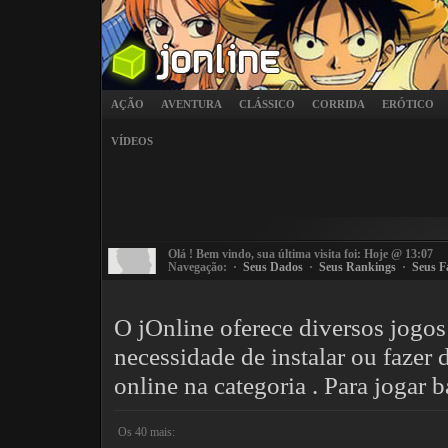
AÇÃO
AVENTURA
CLÁSSICO
CORRIDA
ERÓTICO
VÍDEOS
Olá
! Bem vindo, sua última visita foi: Hoje @ 13:07
Navegação: ·
Seus Dados
·
Seus Rankings
·
Seus F
O jOnline oferece diversos jogos
necessidade de instalar ou fazer
online na categoria . Para jogar 
Os 40 mais: