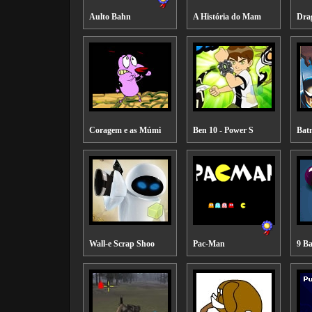
Aulto Bahn
A História do Mam
Dra
Coragem e as Múmi
Ben 10 - Power S
Bat
Wall-e Scrap Shoo
Pac-Man
9 Ba