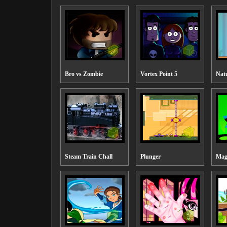
Bro vs Zombie
Vortex Point 5
Natu
Steam Train Chall
Plunger
Mag