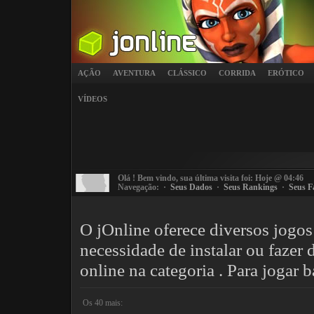
AÇÃO
AVENTURA
CLÁSSICO
CORRIDA
ERÓTICO
VÍDEOS
Olá
! Bem vindo, sua última visita foi: Hoje @ 04:46
Navegação: ·
Seus Dados
·
Seus Rankings
·
Seus F
O jOnline oferece diversos jogos
necessidade de instalar ou fazer
online na categoria . Para jogar 
Os 40 mais: