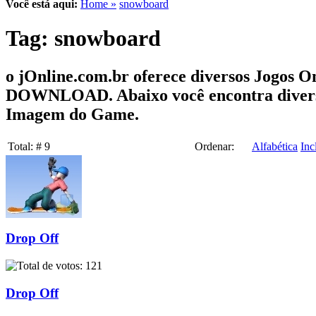
Você está aqui:
Home »
snowboard
Tag: snowboard
o jOnline.com.br oferece diversos
Jogos On
DOWNLOAD
.
Abaixo você encontra dive
Imagem do Game.
Total: # 9
Ordenar:
Alfabética
Inc
Drop Off
Drop Off