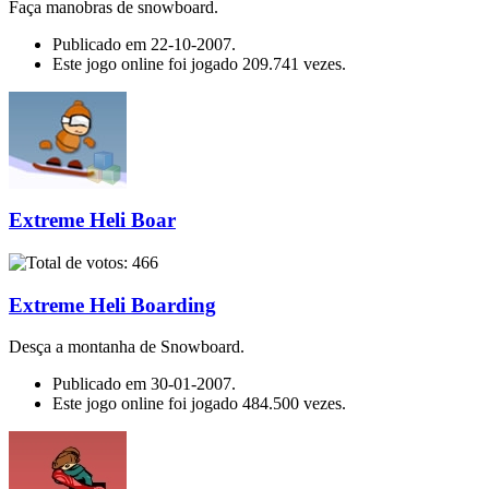
Faça manobras de snowboard.
Publicado em 22-10-2007.
Este jogo online foi jogado 209.741 vezes.
Extreme Heli Boar
Extreme Heli Boarding
Desça a montanha de Snowboard.
Publicado em 30-01-2007.
Este jogo online foi jogado 484.500 vezes.