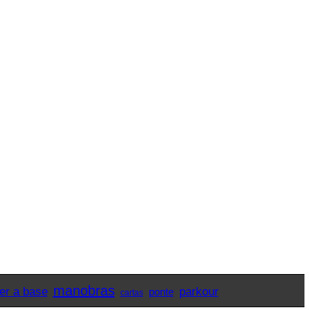
manobras
er a base
parkour
ponte
cartas