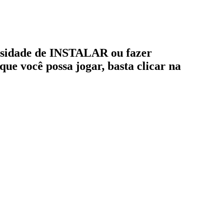
ssidade de
INSTALAR
ou fazer
 que você possa jogar, basta clicar na