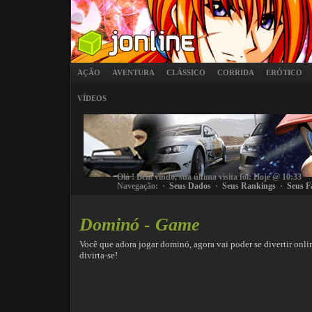
AÇÃO
AVENTURA
CLÁSSICO
CORRIDA
ERÓTICO
VÍDEOS
Olá
! Bem vindo, sua última visita foi: Hoje @ 10:33
Navegação: ·
Seus Dados
·
Seus Rankings
·
Seus F
Dominó - Game
Você que adora jogar dominó, agora vai poder se divertir onlin
divirta-se!