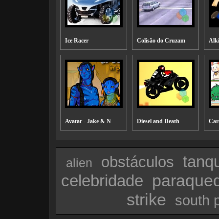
Ice Racer
Colisão do Cruzam
Alk
Avatar - Jake & N
Diesel and Death
Car
tanq
obstáculos
alien
paraque
celebridade
strike
south 