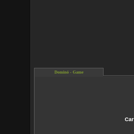
Dominó - Game
This content requires the Flash Player.
Do
Car