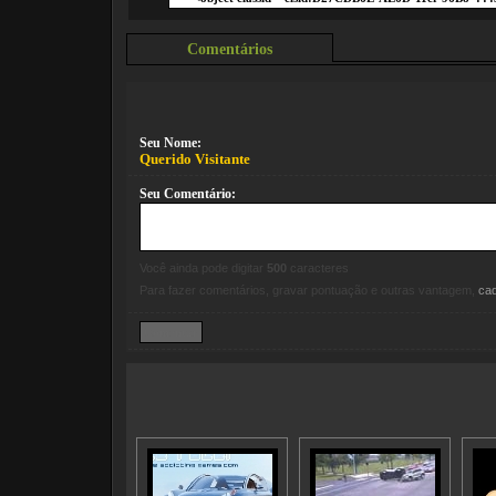
Comentários
Seu Nome:
Querido Visitante
Seu Comentário:
Você ainda pode digitar
500
caracteres
Para fazer comentários, gravar pontuação e outras vantagem,
ca