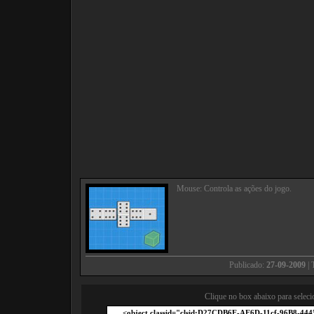
Mouse: Controla as ações do jogo.
Publicado:
27-09-2009
| 
Clique no box abaixo para seleci