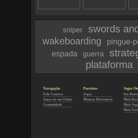
swords and
sniper
wakeboarding
pingue-
strat
espada
guerra
plataforma
Navegação
Parceiros
Jogos On
Fale Conosco
Jogos
Em Desta
Jogos no seu Orkut
Musicas Eletronicas
Mais Rec
Comunidade
Mais Jog
Mais Vot