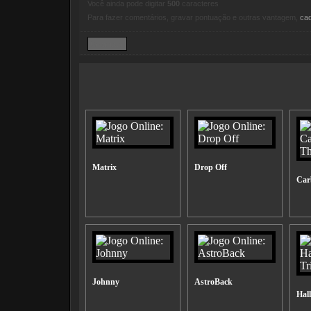
Você ainda pode digitar
500
caracteres
Para fazer comentários, gravar pontuação e outras vantagem,
ca
Matrix
Drop Off
Car
Johnny
AstroBack
Hal