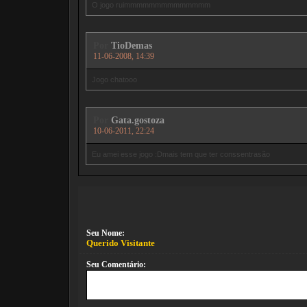
O jogo ruimmmmmmmmmmmmmm
Por
TioDemas
11-06-2008, 14:39
Jogo chatooo
Por
Gata.gostoza
10-06-2011, 22:24
Eu amei esse jogo :Dmais tem que ter conssentrasão
Seu Nome:
Querido Visitante
Seu Comentário: