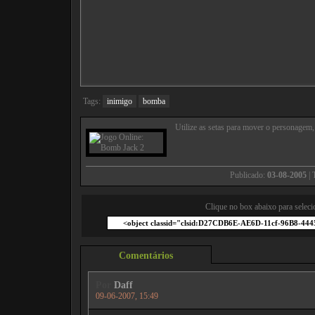
Tags:
inimigo
bomba
Utilize as setas para mover o personagem, 
Publicado:
03-08-2005
| 
Clique no box abaixo para seleci
Comentários
Por
Daff
09-06-2007, 15:49