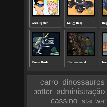
Geek Fighter
Knugg Rally
Del
Tunnel Rush
The Last Stand
Iro
carro
dinossauros
administração
potter
cassino
star war