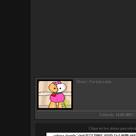
Mouse - Faz toda a ação.
Publicado:
13-05-2013
| 
Clique no box abaixo para seleci