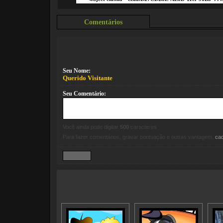
Comentários
Seu Nome:
Querido Visitante
Seu Comentário:
Você ainda pode digitar
500
caracteres
Para fazer comentários, gravar pontuação e outras vantagem,
ca