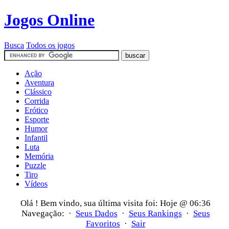
Jogos Online
Busca
Todos os jogos
Ação
Aventura
Clássico
Corrida
Erótico
Esporte
Humor
Infantil
Luta
Memória
Puzzle
Tiro
Vídeos
Olá
! Bem vindo, sua última visita foi: Hoje @ 06:36
Navegação: ·
Seus Dados
·
Seus Rankings
·
Seus
Favoritos
·
Sair