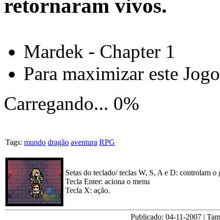
retornaram vivos.
Mardek - Chapter 1
Para maximizar este Jog
Carregando...
0%
Tags:
mundo
dragão
aventura
RPG
Setas do teclado/ teclas W, S, A e D: controlam o 
Tecla Enter: aciona o menu
Tecla X: ação.
Publicado:
04-11-2007
| Ta