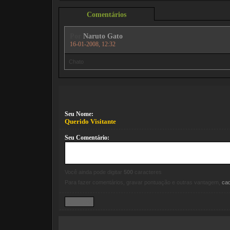
Comentários
Por
Naruto Gato
16-01-2008, 12:32
Chato
Seu Nome:
Querido Visitante
Seu Comentário:
Você ainda pode digitar
500
caracteres
Para fazer comentários, gravar pontuação e outras vantagem,
ca