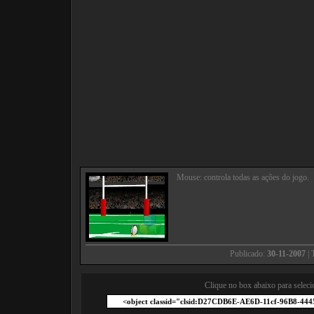
Mouse: controla todas as ações do jogo.
Publicado:
30-11-2007
| 
Clique no box abaixo para seleci