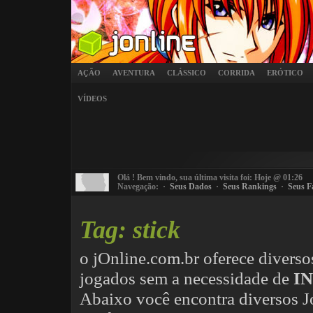
AÇÃO
AVENTURA
CLÁSSICO
CORRIDA
ERÓTICO
VÍDEOS
Olá
! Bem vindo, sua última visita foi: Hoje @ 01:26
Navegação: ·
Seus Dados
·
Seus Rankings
·
Seus F
Tag: stick
o jOnline.com.br oferece divers
jogados sem a necessidade de
I
Abaixo você encontra diversos 