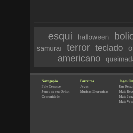
esqui
boli
halloween
terror
teclado
o
samurai
americano
queimad
Navegação
Parceiros
Jogos On
Fale Conosco
Jogos
Em Desta
Jogos no seu Orkut
Musicas Eletronicas
Mais Rec
Comunidade
Mais Jog
Mais Vot