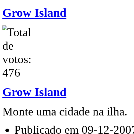
Grow Island
Grow Island
Monte uma cidade na ilha.
Publicado em 09-12-200