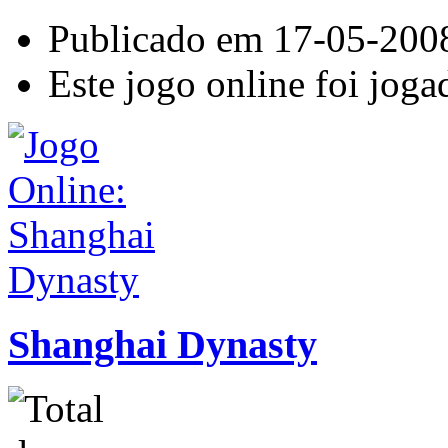
Publicado em 17-05-200
Este jogo online foi jog
Shanghai Dynasty