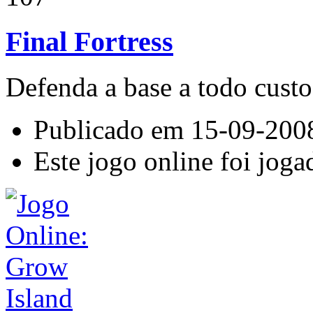
Final Fortress
Defenda a base a todo custo
Publicado em 15-09-200
Este jogo online foi jog