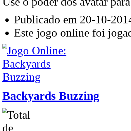
Use o poder dos avatar para
Publicado em 20-10-201
Este jogo online foi jog
Backyards Buzzing