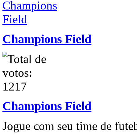
Champions Field
Champions Field
Jogue com seu time de fute