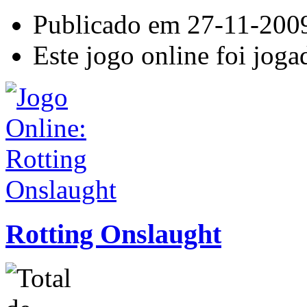
Publicado em 27-11-200
Este jogo online foi jog
Rotting Onslaught