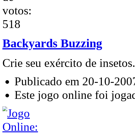
Backyards Buzzing
Crie seu exército de insetos
Publicado em 20-10-200
Este jogo online foi jog