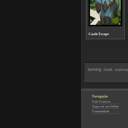
Castle Escape
tunning
shark
espion
Navegação
Fale Conosco
Jogos no seu Orkut
Comunidade