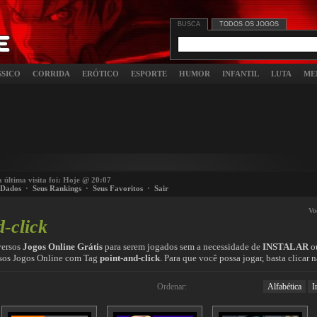
BUSCA
TODOS OS JOGOS
SSICO
CORRIDA
ERÓTICO
ESPORTE
HUMOR
INFANTIL
LUTA
ME
a última visita foi: Hoje @ 20:07
 Dados
·
Seus Rankings
·
Seus Favoritos
·
Sair
Vo
d-click
versos
Jogos Online Grátis
para serem jogados sem a necessidade de
INSTALAR
o
rsos Jogos Online com Tag
point-and-click
. Para que você possa jogar, basta clica
Ordenar:
Alfabética
I