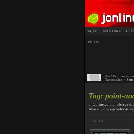
AÇÃO
AVENTURA
CLÁ
VÍDEOS
Olá
! Bem vindo, su
Navegação: ·
Seus
Tag: point-an
o jOnline.com.br oferece di
Abaixo você encontra dive
Total: # 5