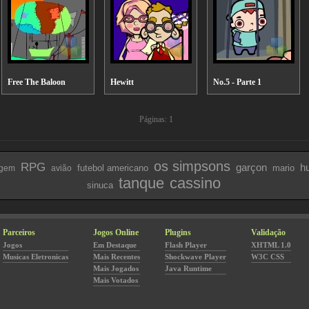
Free The Baloon
Hewitt
No.5 - Parte 1
Páginas: 1
os simpsons
RPG
garçon
hu
futebol americano
mario
agem
avião
tanque
cassino
sinuca
Parceiros
Jogos Online
Plugins
Validação
Jogos
Em Destaque
Flash Player
XHTML 1.0
Musicas Eletronicas
Mais Recentes
Shockwave Player
W3C CSS
Mais Jogados
Java Runtime
Mais Votados