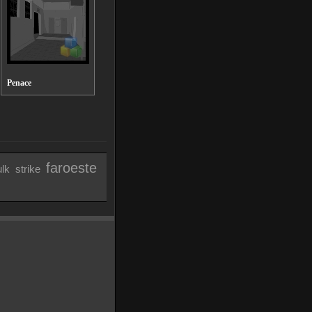
Penace
faroeste
lk
strike