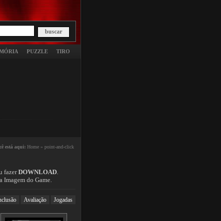
MÓRIA
PUZZLE
TIRO
cê está aqui:
Home »
point-and-click
u fazer
DOWNLOAD
.
r na Imagem do Game.
nclusão
Avaliação
Jogadas