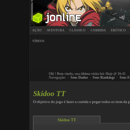
AÇÃO
AVENTURA
CLÁSSICO
CORRIDA
ERÓTICO
VÍDEOS
Olá
! Bem vindo, sua última visita foi: Hoje @ 16:41
Navegação: ·
Seus Dados
·
Seus Rankings
·
Seus F
Skidoo TT
O objetivo do jogo é fazer a corrida e pegar todos os item da p
Skidoo TT