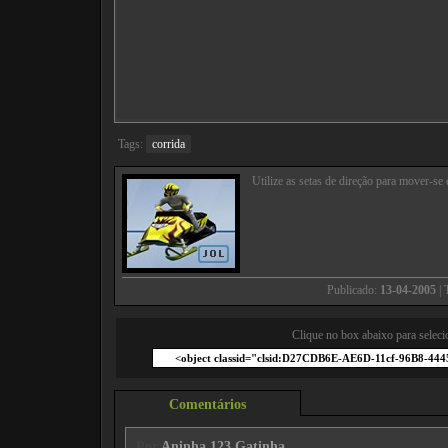
Tags:
corrida
Utilize as setas de direção para mover-se 
Publicado:
13-04-2005
| 
Clique no box abaixo para seleci
Comentários
Por
Aninha 123 Gatinha