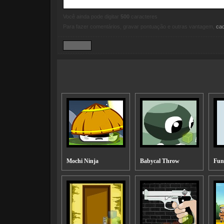
Você ainda pode digitar
500
caracteres
Para fazer comentários, gravar pontuação e outras vantagem,
ca
Mochi Ninja
Babycal Throw
Fun