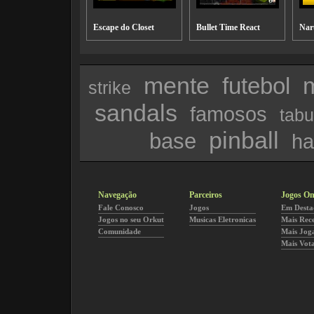
Escape do Closet
Bullet Time React
Nar
mente
futebol
strike
sandals
famosos
tabu
pinball
base
ha
Navegação
Parceiros
Jogos On
Fale Conosco
Jogos
Em Desta
Jogos no seu Orkut
Musicas Eletronicas
Mais Rec
Comunidade
Mais Jog
Mais Vot