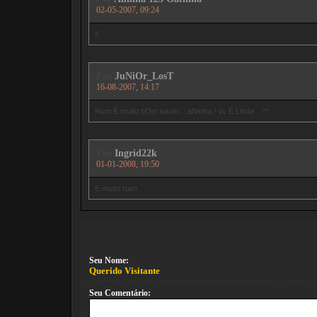
02-05-2007, 09:24
é
Por
JuNiOr_LosT
16-08-2007, 14:17
Num É muito bOm naum ...aNinha ! vc É Linda .. ^^
Por
Ingrid22k
01-01-2008, 19:50
E muito ruim
Seu Nome:
Querido Visitante
Seu Comentário: