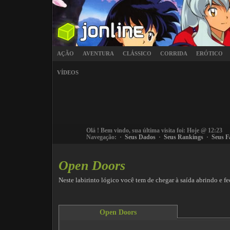
AÇÃO
AVENTURA
CLÁSSICO
CORRIDA
ERÓTICO
VÍDEOS
Olá
! Bem vindo, sua última visita foi: Hoje @ 12:23
Navegação: ·
Seus Dados
·
Seus Rankings
·
Seus F
Open Doors
Neste labirinto lógico você tem de chegar à saída abrindo e f
Open Doors