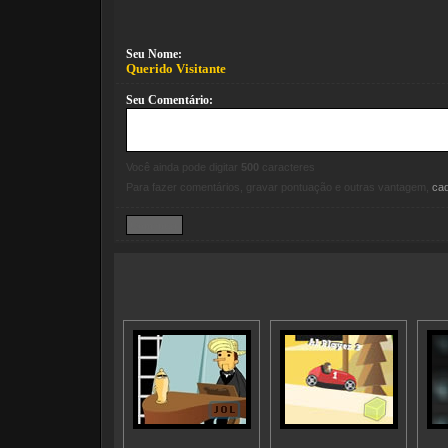
Seu Nome:
Querido Visitante
Seu Comentário:
Você ainda pode digitar
500
caracteres
Para fazer comentários, gravar pontuação e outras vantagem,
ca