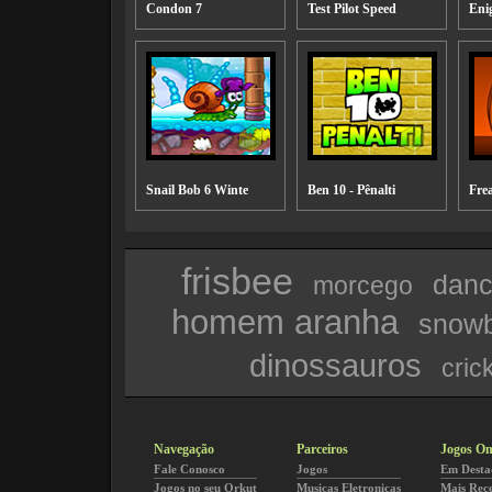
Condon 7
Test Pilot Speed
Eni
Snail Bob 6 Winte
Ben 10 - Pênalti
Fre
frisbee
dan
morcego
homem aranha
snow
dinossauros
cric
Navegação
Parceiros
Jogos On
Fale Conosco
Jogos
Em Desta
Jogos no seu Orkut
Musicas Eletronicas
Mais Rec