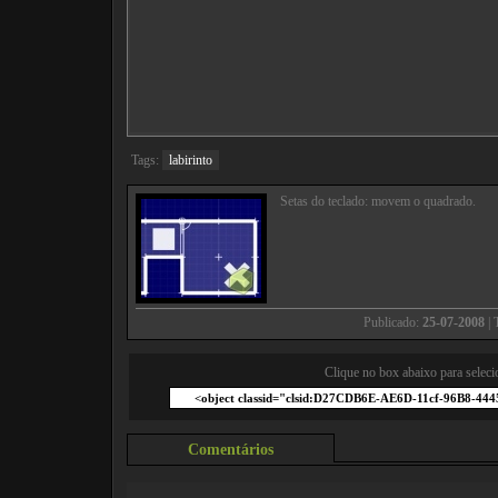
Tags:
labirinto
Setas do teclado: movem o quadrado.
Publicado:
25-07-2008
| 
Clique no box abaixo para seleci
Comentários