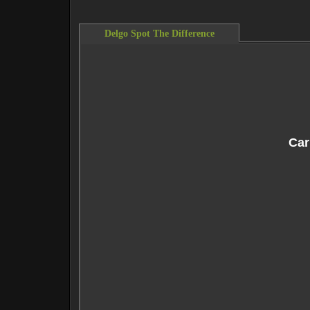
Delgo Spot The Difference
This content requires the Flash Player.
Do
Car