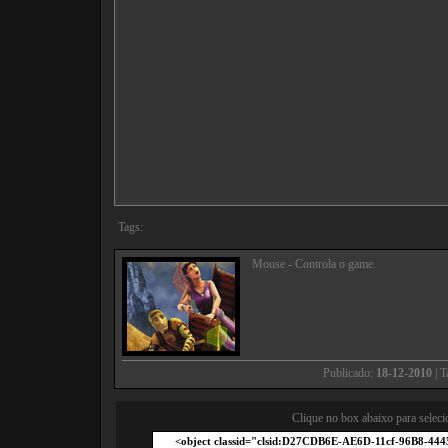
Tags:
Mouse - Controla o game.
Publicado:
18-12-2010
| 
Clique no box abaixo para seleci