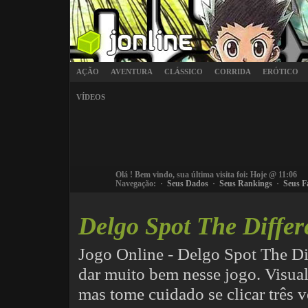
AÇÃO
AVENTURA
CLÁSSICO
CORRIDA
ERÓTICO
VÍDEOS
Olá
! Bem vindo, sua última visita foi: Hoje @ 11:06
Navegação: ·
Seus Dados
·
Seus Rankings
·
Seus F
Delgo Spot The Differ
Jogo Online - Delgo Spot The Dif
dar muito bem nesse jogo. Visual
mas tome cuidado se clicar três 