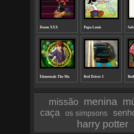
Doom XXX
Papa Louie
Sob
Elementals The Ma
Red Driver 3
Buil
menina
mú
missão
caça
senho
os simpsons
harry potter