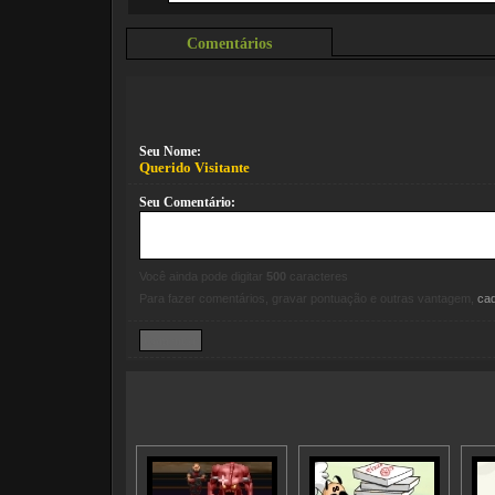
Comentários
Seu Nome:
Querido Visitante
Seu Comentário:
Você ainda pode digitar
500
caracteres
Para fazer comentários, gravar pontuação e outras vantagem,
ca