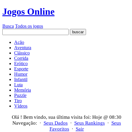
Jogos Online
Busca
Todos os jogos
Ação
Aventura
Clássico
Corrida
Erótico
Esporte
Humor
Infantil
Luta
Memória
Puzzle
Tiro
Vídeos
Olá
! Bem vindo, sua última visita foi: Hoje @ 08:30
Navegação: ·
Seus Dados
·
Seus Rankings
·
Seus
Favoritos
·
Sair