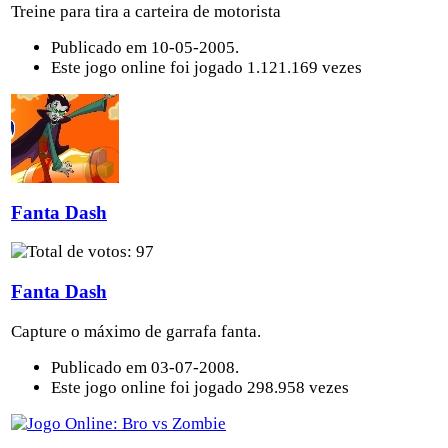
Treine para tira a carteira de motorista
Publicado em 10-05-2005.
Este jogo online foi jogado 1.121.169 vezes
Fanta Dash
Fanta Dash
Capture o máximo de garrafa fanta.
Publicado em 03-07-2008.
Este jogo online foi jogado 298.958 vezes