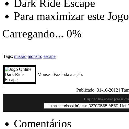
Dark Ride Escape
Para maximizar este Jog
Carregando...
0%
Tags:
missão
monstro
escape
Mouse - Faz toda a ação.
Publicado:
31-10-2012
| Ta
Clique no box abaixo para seleci
Comentários