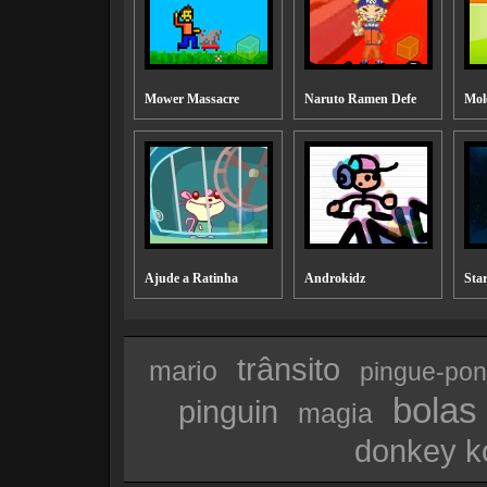
Mower Massacre
Naruto Ramen Defe
Mol
Ajude a Ratinha
Androkidz
Star
trânsito
mario
pingue-po
bolas
pinguin
magia
donkey k