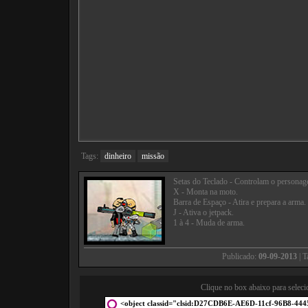
Tags:
dinheiro
missão
Setas do Teclado - Controlam o personag
X - Monta na moto.
Barra de Espaço - Atira e prepara a arma.
J - Ativa o jetpack.
1 à 4 - Muda de arma.
Publicado:
09-09-2013
| 
Clique no box abaixo para seleci