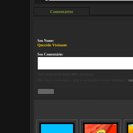
Comentários
Seu Nome:
Querido Visitante
Seu Comentário:
Você ainda pode digitar
500
caracteres
Para fazer comentários, gravar pontuação e outras vantagem,
ca