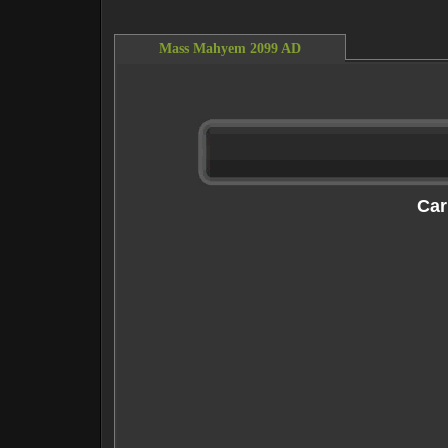
Mass Mahyem 2099 AD
This content requires the Flash Player.
Do
Car