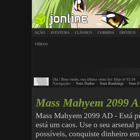
AÇÃO
AVENTURA
CLÁSSICO
CORRIDA
ERÓTICO
VÍDEOS
Olá
! Bem vindo, sua última visita foi: Hoje @ 02:16
Navegação: ·
Seus Dados
·
Seus Rankings
·
Seus F
Mass Mahyem 2099 
Mass Mahyem 2099 AD - Está pr
está um caos. Use o seu arsenal 
possíveis, conquiste dinheiro em