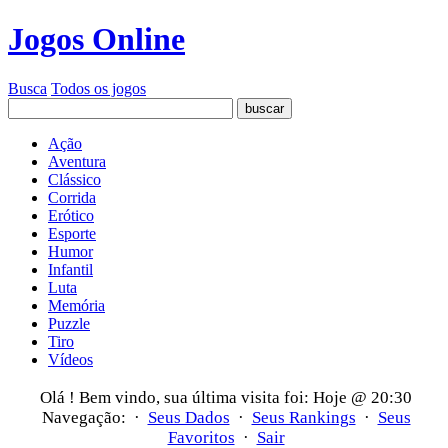
Jogos Online
Busca
Todos os jogos
Ação
Aventura
Clássico
Corrida
Erótico
Esporte
Humor
Infantil
Luta
Memória
Puzzle
Tiro
Vídeos
Olá
! Bem vindo, sua última visita foi: Hoje @ 20:30
Navegação: ·
Seus Dados
·
Seus Rankings
·
Seus
Favoritos
·
Sair