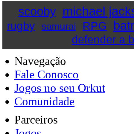
michael jack
scooby
bat
rugby
RPG
samurai
defender a 
Navegação
Fale Conosco
Jogos no seu Orkut
Comunidade
Parceiros
Jogos