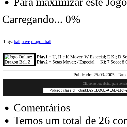
Para maximizar este Jog
Carregando...
0%
Tags:
ball
nave
dragon ball
Play1
= U, H e K Mover; W Especial; E Ki; D So
Play2
= Setas Mover; / Especial; + Ki; 7 Soco; 8 
Publicado:
25-03-2005
| Tam
Clique no box abaixo para seleci
Comentários
Temos um total de 26 com