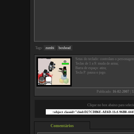
Tags:
zumbi
boxhead
Setas do teclado: controlam o personage
Teclas de 1 a 9: muda de arma;
Barra de espaço: atira;
Tecla P: pausa o jogo.
Publicado:
16-02-2007
| 
Clique no box abaixo para seleci
Comentários