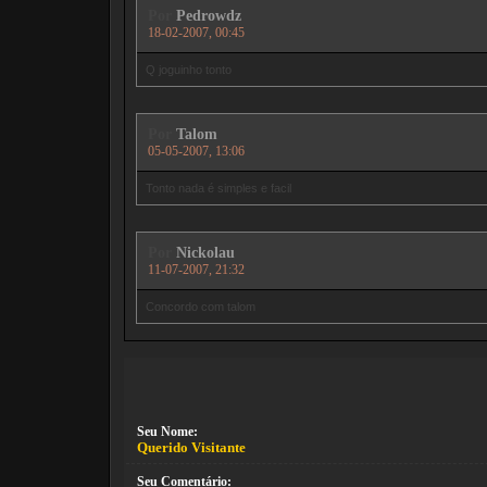
Por
Pedrowdz
18-02-2007, 00:45
Q joguinho tonto
Por
Talom
05-05-2007, 13:06
Tonto nada é simples e facil
Por
Nickolau
11-07-2007, 21:32
Concordo com talom
Seu Nome:
Querido Visitante
Seu Comentário: