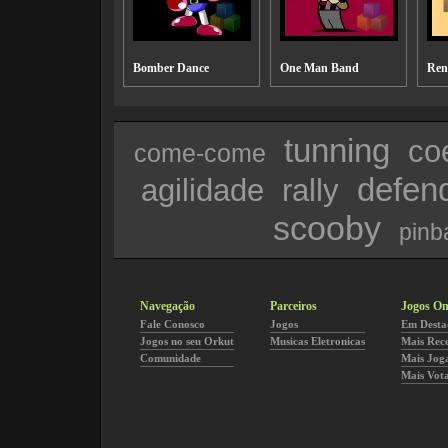
Bomber Dance
One Man Band
Ren
tunning
co
come-come
defen
agilidade
rally
scooby
pinba
Navegação
Parceiros
Jogos On
Fale Conosco
Jogos
Em Desta
Jogos no seu Orkut
Musicas Eletronicas
Mais Rec
Comunidade
Mais Jog
Mais Vot