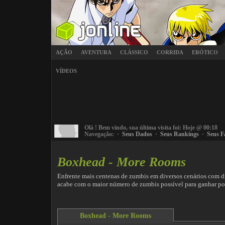
AÇÃO
AVENTURA
CLÁSSICO
CORRIDA
ERÓTICO
VÍDEOS
Olá
! Bem vindo, sua última visita foi: Hoje @ 00:18
Navegação: ·
Seus Dados
·
Seus Rankings
·
Seus F
Boxhead - More Rooms
Enfrente mais centenas de zumbis em diversos cenários com di
acabe com o maior número de zumbis possível para ganhar po
Boxhead - More Rooms