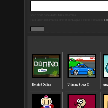
Você ainda pode digitar
500
caracteres
Para fazer comentários, gravar pontuação e outras vantagem,
ca
Dominó Online
Ultimate Street C
Ang