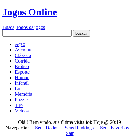
Jogos Online
Busca
Todos os jogos
Ação
Aventura
Clássico
Corrida
Erótico
Esporte
Humor
Infantil
Luta
Memória
Puzzle
Tiro
Vídeos
Olá
! Bem vindo, sua última visita foi: Hoje @ 20:19
Navegação: ·
Seus Dados
·
Seus Rankings
·
Seus Favoritos
·
Sair