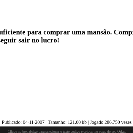
o suficiente para comprar uma mansão. Comp
guir sair no lucro!
Publicado:
04-11-2007
| Tamanho:
121,00
kb | Jogado
286.750
vezes
Clique no box abaixo para selecionar o texto código e colocar no scrap do seu Orkut