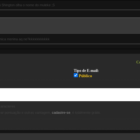
ú Shington olha o nome do muleke ;S
 unica menina aq ne?kkkkkkkkkkk
Co
Tipo de E-mail:
Público
aracteres
avar pontuação e outras vantagem,
cadastre-se
, é totalmente grátis.