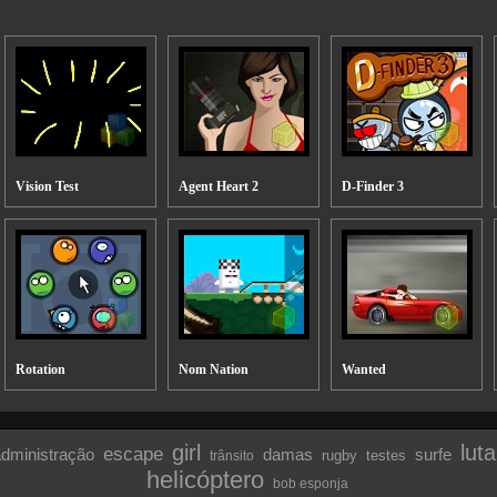
Vision Test
Agent Heart 2
D-Finder 3
Rotation
Nom Nation
Wanted
girl
luta
escape
dministração
damas
surfe
rugby
testes
trânsito
helicóptero
bob esponja