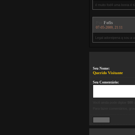
é muito fod4 uma bosta é t
Por
Fofis
07-05-2009, 21:11
Legal adoreipena q sou a
Seu Nome:
Querido Visitante
Seu Comentário:
Você ainda pode digitar
500
c
Para fazer comentários, gr