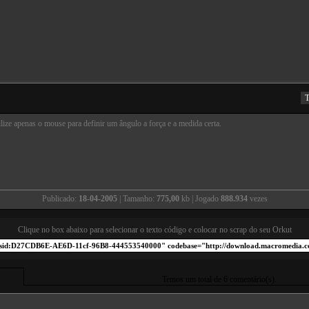
T
ilize apenas o mouse para definir um ângulo a força e a medida certa.
Publicado:
18-04-2005
| Tamanho:
775,00
kb | Jogado
888.934
vezes
Clique no box abaixo para selecionar o texto código e colocar no scrap do seu Orkut
Temos um total de 6 comentário(s).