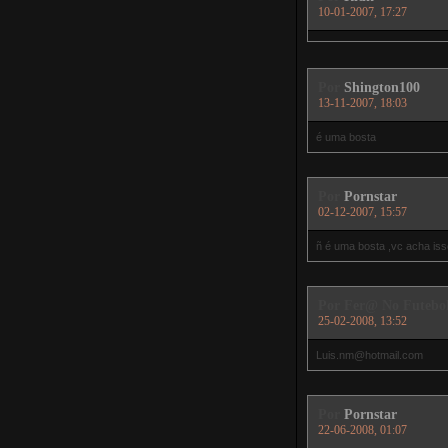
10-01-2007, 17:27
Por
Shington100
13-11-2007, 18:03
é uma bosta
Por
Pornstar
02-12-2007, 15:57
ñ é uma bosta ,vc acha iss
Por
Fer@ No Futebo
25-02-2008, 13:52
Luis.nm@hotmail.com
Por
Pornstar
22-06-2008, 01:07