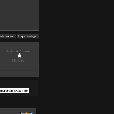
odas as tags
O que são tags?
Avalie este Arquivo
981 votos