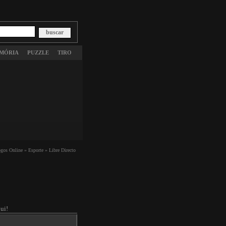
MÓRIA
PUZZLE
TIRO
ogos Online »
Esporte »
Libre Directo
ui!
 here.