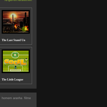
Arquivos Aleatórios:
The Last Stand Un
The Little League
homem aranha
filme