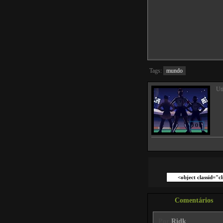
Tags:
mundo
Ut
Comentários
Por
Ridk