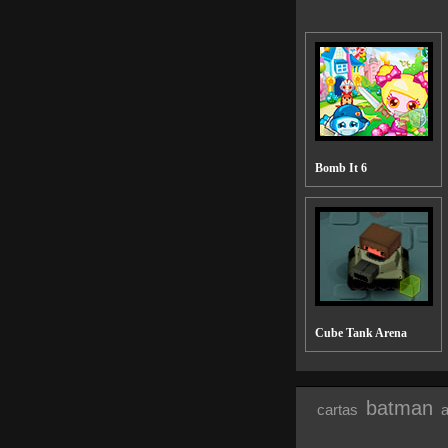
Bomb It 6
Cube Tank Arena
batman
cartas
a