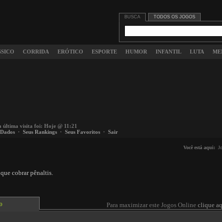
BUSCA
TODOS OS JOGOS
SSICO
CORRIDA
ERÓTICO
ESPORTE
HUMOR
INFANTIL
LUTA
ME
a última visita foi: Hoje @ 11:21
 Dados
·
Seus Rankings
·
Seus Favoritos
·
Sair
Você está aqui:
J
que cobrar pênaltis.
o
Para maximizar este Jogos Online
clique aq
 content requires the Flash Player.
Download Flash Player
. Already have Flash Player?
Click