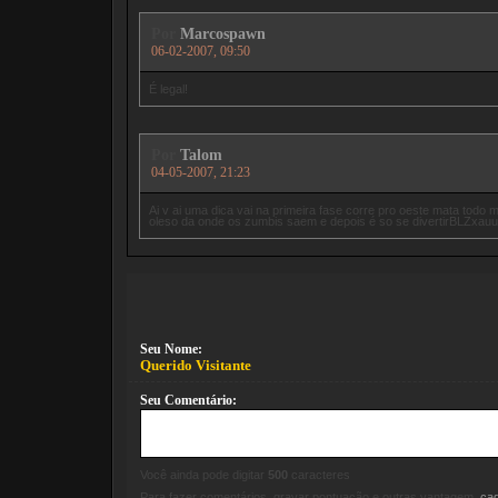
Por
Marcospawn
06-02-2007, 09:50
É legal!
Por
Talom
04-05-2007, 21:23
Ai v ai uma dica vai na primeira fase corre pro oeste mata todo 
oleso da onde os zumbis saem e depois é so se divertirBLZx
Seu Nome:
Querido Visitante
Seu Comentário:
Você ainda pode digitar
500
caracteres
Para fazer comentários, gravar pontuação e outras vantagem,
ca