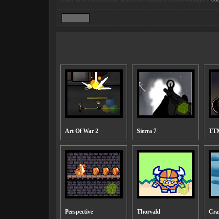
Art Of War 2
Sierra 7
TT
Perspective
Thorvald
Cra