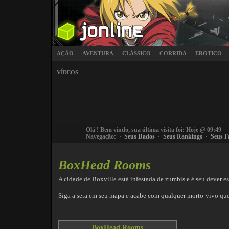
AÇÃO
AVENTURA
CLÁSSICO
CORRIDA
ERÓTICO
VÍDEOS
Olá
! Bem vindo, sua última visita foi: Hoje @ 09:49
Navegação: ·
Seus Dados
·
Seus Rankings
·
Seus F
BoxHead Rooms
A cidade de Boxville está infestada de zumbis e é seu dever e
Siga a seta em seu mapa e acabe com qualquer morto-vivo que
BoxHead Rooms