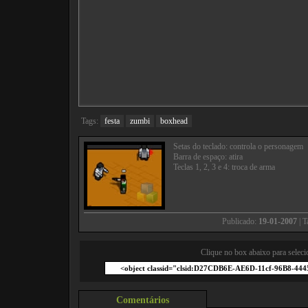
Tags:
festa
zumbi
boxhead
Setas do teclado: controla o personagem
Barra de espaço: atira
Teclas 1, 2, 3 e 4: troca de arma
Publicado:
19-01-2007
| 
Clique no box abaixo para seleci
Comentários