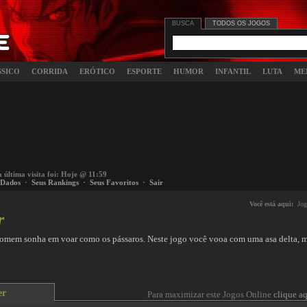
BUSCA
TODOS OS JOGOS
SSICO
CORRIDA
ERÓTICO
ESPORTE
HUMOR
INFANTIL
LUTA
ME
a última visita foi: Hoje @ 11:59
 Dados
·
Seus Rankings
·
Seus Favoritos
·
Sair
Você está aqui:
Jog
r
homem sonha em voar como os pássaros. Neste jogo você vooa com uma asa delta, m
er
Para maximizar este Jogos Online
clique aq