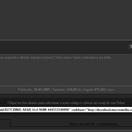
T
as esquerda e direitas impulso (correr); Setas cima e baixo controlam a asa delta.
Publicado:
26-03-2005
| Tamanho:
234,00
kb | Jogado
475.452
vezes
Clique no box abaixo para selecionar o texto código e colocar no scrap do seu Orkut
Temos um total de 1 comentário(s).