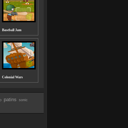
Baseball Jam
Colonial Wars
patins
o
sonic