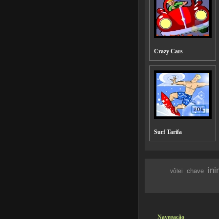
Crazy Cars
Surf Tarifa
ini
chave
vôlei
Navegação