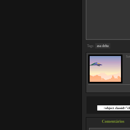
Tags:
asa delta
Set
Comentários