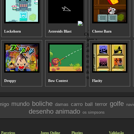
Lockehorn
Asteroids Blast
Cheese Barn
Droppy
Bow Contest
Flacity
boliche
golfe
mundo
migo
carro
ball
terror
damas
navi
desenho animado
os simpsons
Parceiros
Jogos Online
Plugins
Validação