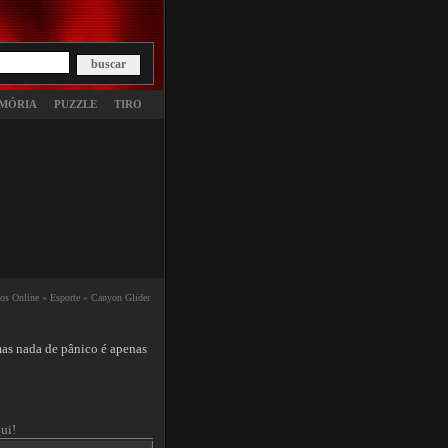
MÓRIA
PUZZLE
TIRO
os Online »
Esporte »
Canyon Glider
as nada de pânico é apenas
ui!