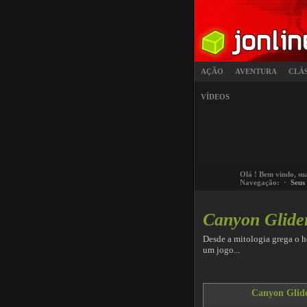
AÇÃO
AVENTURA
CLÁ
VÍDEOS
Olá
! Bem vindo, su
Navegação: ·
Seus
Canyon Glide
Desde a mitologia grega o 
um jogo...
Canyon Glid