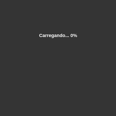
 content requires the Flash Player.
Download Flash Player
. Already have Flash Player?
Click
Carregando...
0%