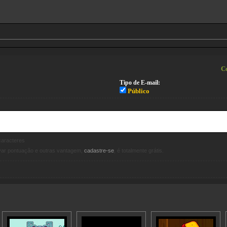
Co
Tipo de E-mail:
Público
aracteres
avar pontuação e outras vantagem,
cadastre-se
, é totalmente grátis.