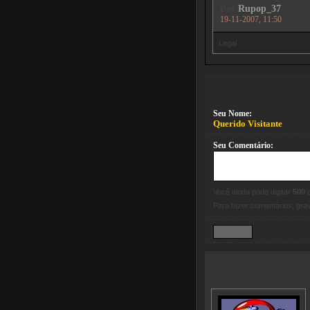
Por
Rupop_37
19-11-2007, 11:50
Legal
Seu Nome:
Querido Visitante
Seu Comentário:
Você ainda pode digitar
500
c
Para fazer comentários, gr