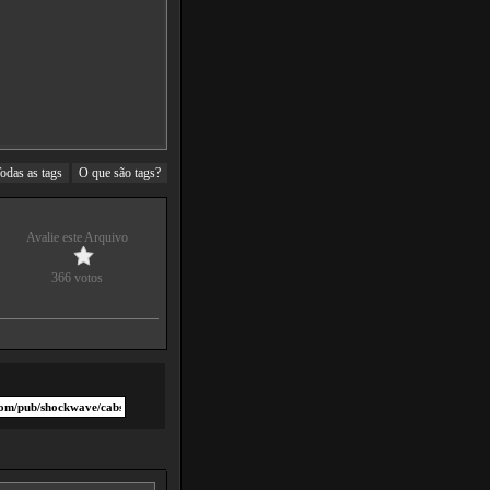
odas as tags
O que são tags?
Avalie este Arquivo
366 votos