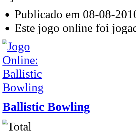
Publicado em 08-08-201
Este jogo online foi jog
Ballistic Bowling