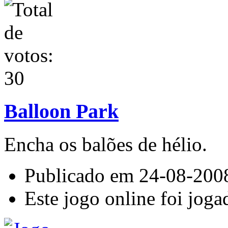
Balloon Park
Encha os balões de hélio.
Publicado em 24-08-200
Este jogo online foi jog