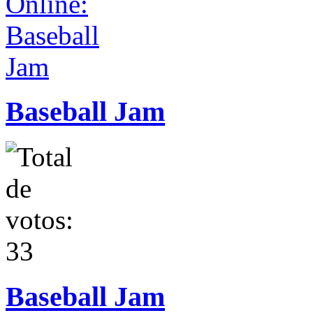
Baseball Jam
Baseball Jam