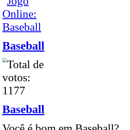
Baseball
Baseball
Você é bom em Baseball?