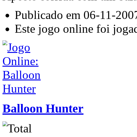
Publicado em 06-11-200
Este jogo online foi jog
Balloon Hunter