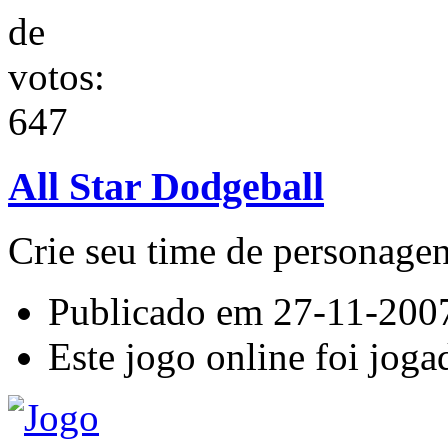
All Star Dodgeball
Crie seu time de personage
Publicado em 27-11-200
Este jogo online foi jog