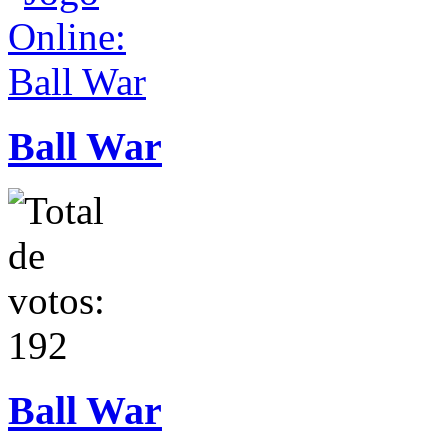
Ball War
Ball War