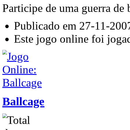
Participe de uma guerra de 
Publicado em 27-11-200
Este jogo online foi jog
Ballcage