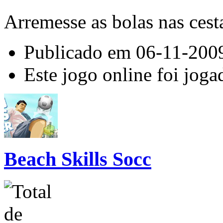
Arremesse as bolas nas cest
Publicado em 06-11-200
Este jogo online foi jog
Beach Skills Socc