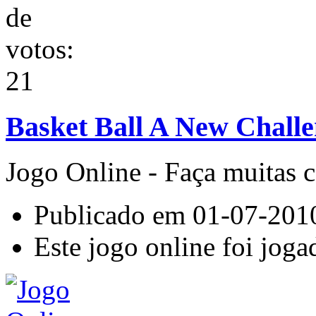
Basket Ball A New Chall
Jogo Online - Faça muitas c
Publicado em 01-07-201
Este jogo online foi jog