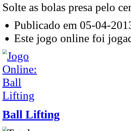
Solte as bolas presa pelo ce
Publicado em 05-04-201
Este jogo online foi jog
Ball Lifting