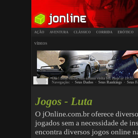
AÇÃO
AVENTURA
CLÁSSICO
CORRIDA
ERÓTICO
VÍDEOS
Olá
! Bem vindo, sua última visita foi: Hoje @ 19:55
Navegação: ·
Seus Dados
·
Seus Rankings
·
Seus F
Jogos - Luta
O jOnline.com.br oferece divers
jogados sem a necessidade de ins
encontra diversos jogos online na