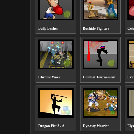
Bully Basher
Bushido Fighters
Cele
Chrome Wars
Combat Tournament
Craz
Dragon Fist 3 - A
Dynasty Warrior
Ely