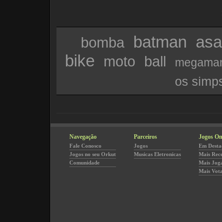
batman
asa
bomba
bike
moto
ball
megama
os simp
Navegação
Parceiros
Jogos On
Fale Conosco
Jogos
Em Desta
Jogos no seu Orkut
Musicas Eletronicas
Mais Rec
Comunidade
Mais Jog
Mais Vot