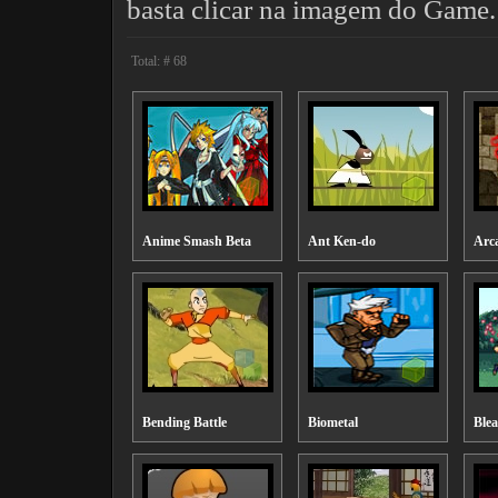
basta clicar na imagem do Game.
Total: # 68
Anime Smash Beta
Ant Ken-do
Arc
Bending Battle
Biometal
Blea