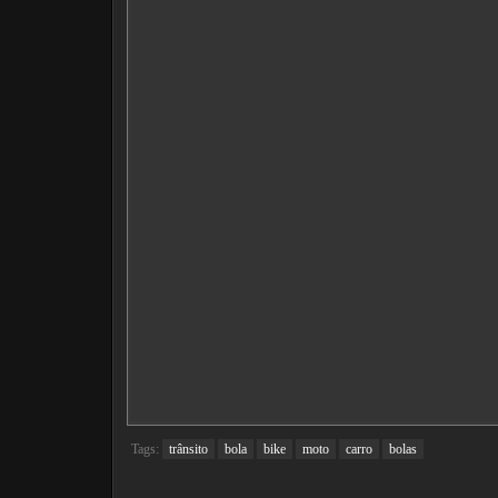
Tags:
trânsito
bola
bike
moto
carro
bolas