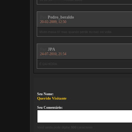
Por
Pedro_beraldo
20-02-2009, 12:50
Muito masa //// mas quando perde eu nao sei volta
Por
JPA
24-07-2010, 21:54
É DA HORA
Seu Nome:
Querido Visitante
Seu Comentário:
Você ainda pode digitar
500
caracteres