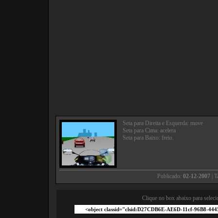
Seta para Direita e Esquerda: move
Seta para Cima: acelera
Seta para Baixo: freio.
Publicado:
02-12-2007
| 
Clique no box abaixo para seleci