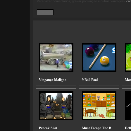
Para fazer comentários, gravar pontuação e outras vantagem,
ca
Vingança Malígna
9 Ball Pool
Mad
Pencak Silat
Must Escape The B
Defl