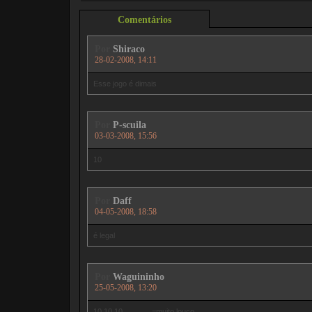
Comentários
Por
Shiraco
28-02-2008, 14:11
Esse jogo é dimais
Por
P-scuila
03-03-2008, 15:56
10
Por
Daff
04-05-2008, 18:58
é legal
Por
Waguininho
25-05-2008, 13:20
10 10 10..............=muito louco