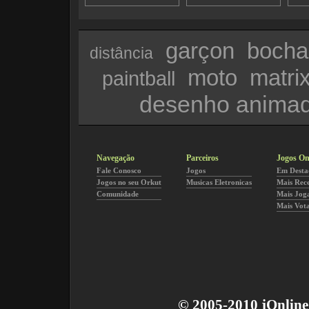
garçon
bocha
distância
moto
matri
paintball
desenho anima
Navegação
Parceiros
Jogos On
Fale Conosco
Jogos
Em Desta
Jogos no seu Orkut
Musicas Eletronicas
Mais Rec
Comunidade
Mais Jog
Mais Vot
© 2005-2010 jOnline 