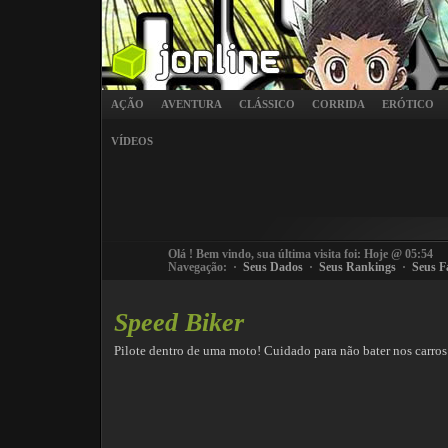
AÇÃO
AVENTURA
CLÁSSICO
CORRIDA
ERÓTICO
VÍDEOS
Olá
! Bem vindo, sua última visita foi: Hoje @ 05:54
Navegação: ·
Seus Dados
·
Seus Rankings
·
Seus F
Speed Biker
Pilote dentro de uma moto! Cuidado para não bater nos carros