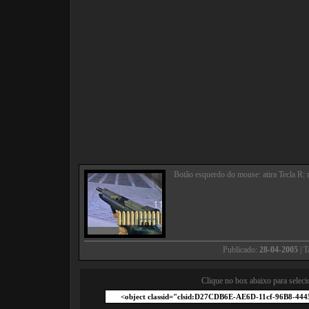
Botão esquerdo do mouse: atira Tecla R: r
Publicado:
28-04-2005
| 
Clique no box abaixo para seleci