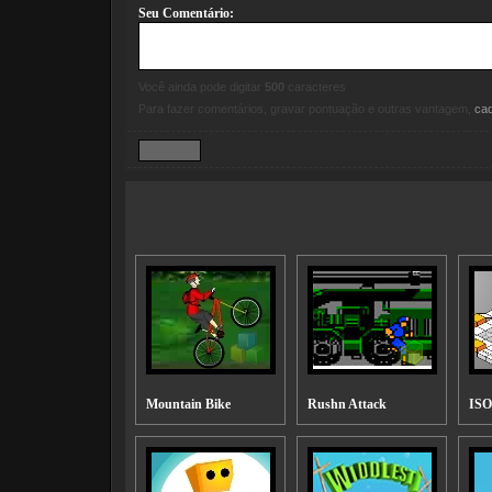
Seu Comentário:
Você ainda pode digitar
500
caracteres
Para fazer comentários, gravar pontuação e outras vantagem,
ca
Mountain Bike
Rushn Attack
ISO