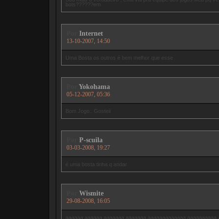
bots??????em
Por
Internet
13-10-2007, 14:50
Uma Bosta os outros é bem melhor que esse
Por
Yokohama
05-12-2007, 05:36
Bom Jogo.. Gosteii
Por
P-scuila
03-03-2008, 19:27
é uma bosta tinha q andar
Por
Wismite
29-08-2008, 16:05
aaaaaa aaaaaa aaaaaaa aaaaaaa aaaaaaaaaaaaa aaaaaaaaaa a