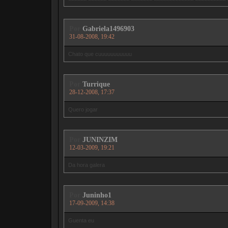
Por
Gabriela1496903
31-08-2008, 19:42
Chato que cuuuuuuuuuuu
Por
Turrique
28-12-2008, 17:37
Quero jogar
Por
JUNINZIM
12-03-2009, 19:21
Da hora galera
Por
Juninho1
17-09-2009, 14:38
Guenta eu