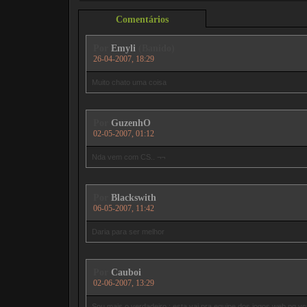
Comentários
Por
Emyli
(Banido)
26-04-2007, 18:29
Muito chato uma coisa
Por
GuzenhO
02-05-2007, 01:12
Nda vem com CS.. ¬¬
Por
Blackswith
06-05-2007, 11:42
Daria para ser melhor
Por
Cauboi
02-06-2007, 13:29
Sou mais o verdadeiro ; esta vai pra equipe dos jogos web pq