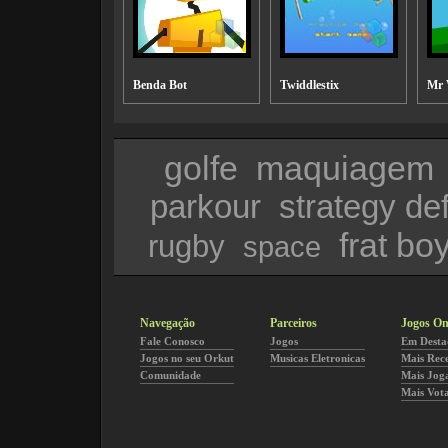
Benda Bot
Twiddlestix
Mr 
golfe
maquiagem
parkour
strategy de
frat bo
rugby
space
Navegação
Parceiros
Jogos On
Fale Conosco
Jogos
Em Desta
Jogos no seu Orkut
Musicas Eletronicas
Mais Rec
Comunidade
Mais Jog
Mais Vot