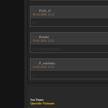
Por
Pack_vl
09-10-2009, 21:13
Ola;
Por
Kisuki
18-01-2010, 23:51
Isso é um bosta de jogo....
Por
P_oeirinha
11-05-2010, 15:53
Oi
Seu Nome:
Querido Visitante