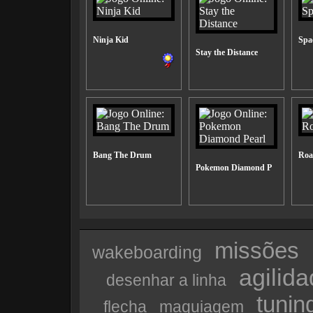
Ninja Kid
Spa
Stay the Distance
Bang The Drum
Roa
Pokemon Diamond P
missões
wakeboarding
agilid
desenhar a linha
tunin
flecha
maquiagem