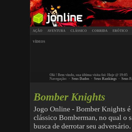
AÇÃO
AVENTURA
CLÁSSICO
CORRIDA
ERÓTICO
VÍDEOS
Olá
! Bem vindo, sua última visita foi: Hoje @ 19:05
Navegação: ·
Seus Dados
·
Seus Rankings
·
Seus F
Bomber Knights
Jogo Online - Bomber Knights é 
clássico Bomberman, no qual o se
busca de derrotar seu adversário.