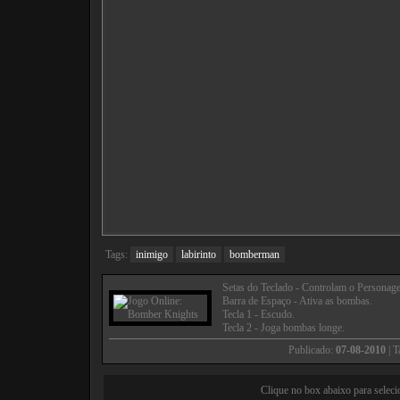
Tags:
inimigo
labirinto
bomberman
Setas do Teclado - Controlam o Personag
Barra de Espaço - Ativa as bombas.
Tecla 1 - Escudo.
Tecla 2 - Joga bombas longe.
Publicado:
07-08-2010
| 
Clique no box abaixo para seleci