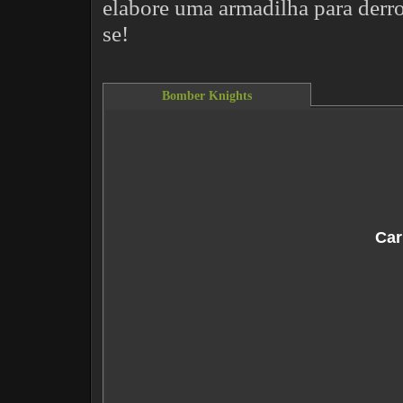
elabore uma armadilha para derrot
se!
Bomber Knights
This content requires the Flash Player.
Do
Car