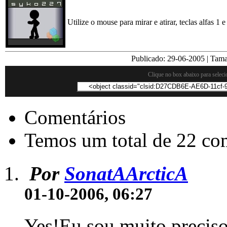
Utilize o mouse para mirar e atirar, teclas alfas 1
Publicado:
29-06-2005
| Tam
Clique no box abaixo para seleci
Comentários
Temos um total de 22 com
Por
SonatAArcticA
01-10-2006, 06:27
Yes!Eu sou muito preciso