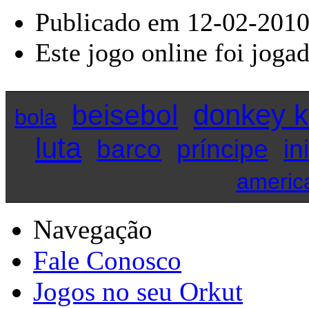
Publicado em 12-02-2010
Este jogo online foi joga
donkey 
beisebol
bola
luta
barco
príncipe
in
americ
Navegação
Fale Conosco
Jogos no seu Orkut