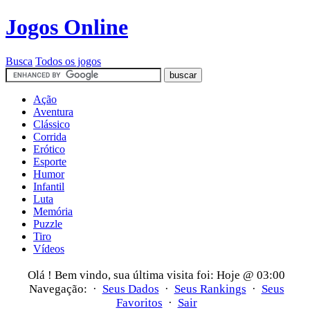
Jogos Online
Busca
Todos os jogos
Ação
Aventura
Clássico
Corrida
Erótico
Esporte
Humor
Infantil
Luta
Memória
Puzzle
Tiro
Vídeos
Olá
! Bem vindo, sua última visita foi: Hoje @ 03:00
Navegação: ·
Seus Dados
·
Seus Rankings
·
Seus
Favoritos
·
Sair