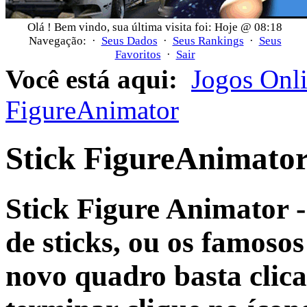
Olá
! Bem vindo, sua última visita foi: Hoje @ 08:18
Navegação: ·
Seus Dados
·
Seus Rankings
·
Seus
Favoritos
·
Sair
Você está aqui:
Jogos Onl
FigureAnimator
Stick FigureAnimato
Stick Figure Animator 
de sticks, ou os famoso
novo quadro basta cli