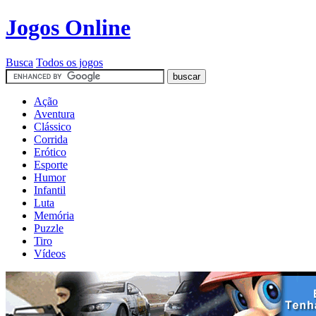
Jogos Online
Busca
Todos os jogos
Ação
Aventura
Clássico
Corrida
Erótico
Esporte
Humor
Infantil
Luta
Memória
Puzzle
Tiro
Vídeos