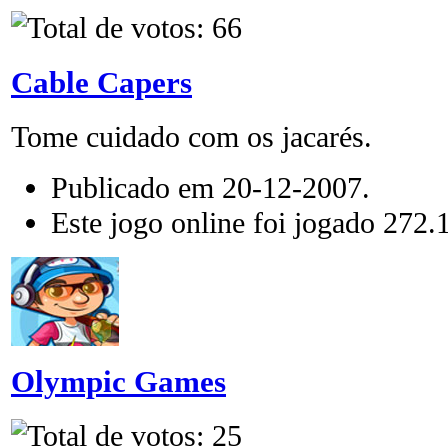
Cable Capers
Tome cuidado com os jacarés.
Publicado em 20-12-2007.
Este jogo online foi jogado 272.
Olympic Games