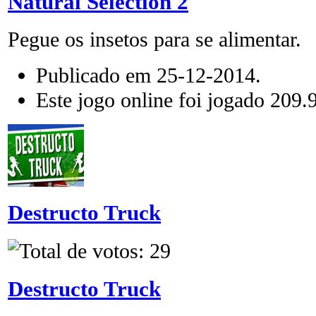
Natural Selection 2
Pegue os insetos para se alimentar.
Publicado em 25-12-2014.
Este jogo online foi jogado 209.
Destructo Truck
Destructo Truck