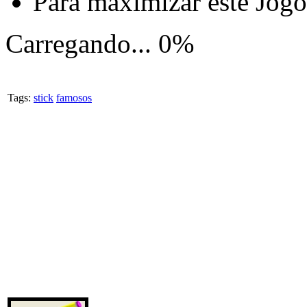
Para maximizar este Jog
Carregando...
0%
Tags:
stick
famosos