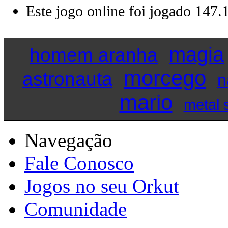
Este jogo online foi jogado 147.
magia
homem aranha
morcego
astronauta
n
mario
metal 
Navegação
Fale Conosco
Jogos no seu Orkut
Comunidade