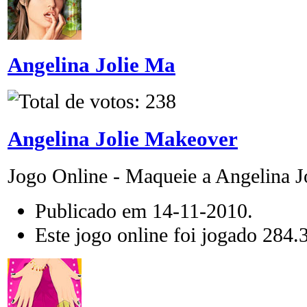
Angelina Jolie Ma
Angelina Jolie Makeover
Jogo Online - Maqueie a Angelina J
Publicado em 14-11-2010.
Este jogo online foi jogado 284.