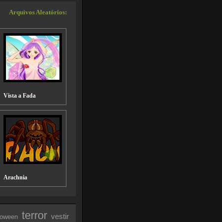
Arquivos Aleatórios:
Vista a Fada
Arachnia
terror
vestir
loween