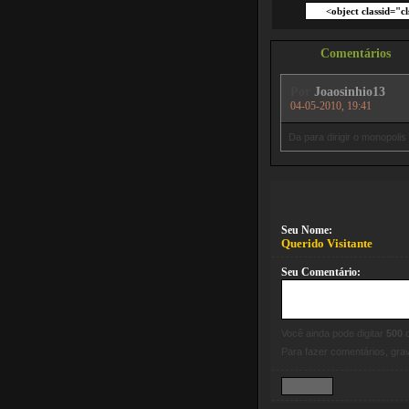
Comentários
Por
Joaosinhio13
04-05-2010, 19:41
Da para dirigir o monopolis
Seu Nome:
Querido Visitante
Seu Comentário:
Você ainda pode digitar
500
c
Para fazer comentários, gr