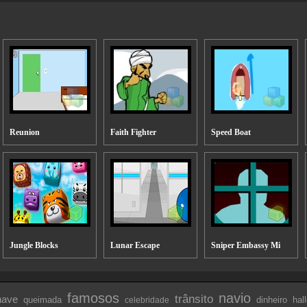
Reunion
Faith Fighter
Speed Boat
Jungle Blocks
Lunar Escape
Sniper Embassy Mi
famosos
navio
trânsito
have
queimada
dinheiro
hal
celebridade