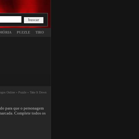
MÓRIA
PUZZLE
TIRO
ogos Online »
Puzzle »
Take It Down
dado para que o personagem
a marcada. Complete todos os