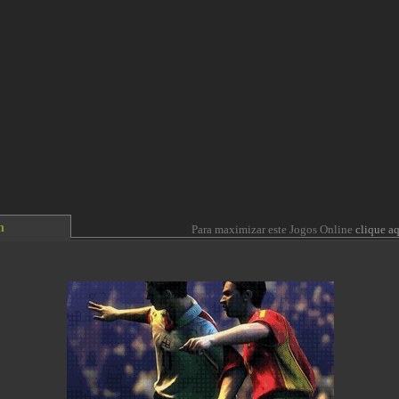
n
Para maximizar este Jogos Online
clique aq
 content requires the Flash Player.
Download Flash Player
. Already have Flash Player?
Click