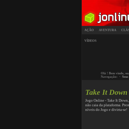
AÇÃO
AVENTURA
CLÁ
VÍDEOS
Olá
! Bem vindo, su
Navegação: ·
Seus
Take It Down
Jogo Online - Take It Down,
não caia da plataforma. Pres
níveis do Jogo e divirta-se!