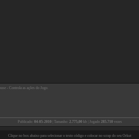
use - Controla as ações do Jogo.
Publicado:
04-05-2010
| Tamanho:
2.775,00
kb | Jogado
285.710
vezes
Clique no box abaixo para selecionar o texto código e colocar no scrap do seu Orkut