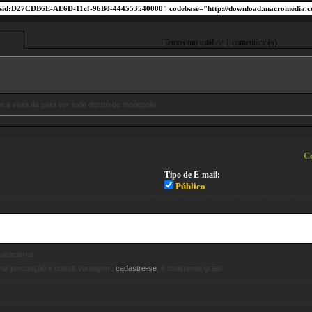
Temos um total de 1 comentário(s).
 e a vista da para ver tudo dentro do monopolis
Co
Tipo de E-mail:
Público
aracteres
avar pontuação e outras vantagem,
cadastre-se
, é totalmente grátis.