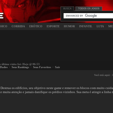
BUSCA
TODOS OS JOGOS
SSICO
CORRIDA
ERÓTICO
ESPORTE
HUMOR
INFANTIL
LUTA
ME
a última visita foi: Hoje @ 06:53
 Dados
·
Seus Rankings
·
Seus Favoritos
·
Sair
Você está aqui:
J
 Destrua os edifícios, seu objetivo neste game e remover os blocos com muito cui
te muita atenção e jamais danifique os prédios vizinhos. Sua meta é atingir a linh