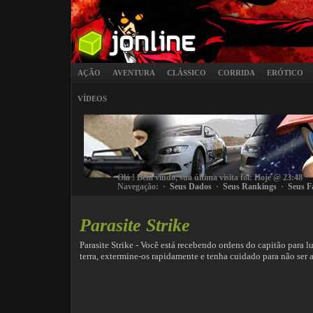
AÇÃO
AVENTURA
CLÁSSICO
CORRIDA
ERÓTICO
VÍDEOS
Olá
! Bem vindo, sua última visita foi: Hoje @ 23:48
Navegação: ·
Seus Dados
·
Seus Rankings
·
Seus F
Parasite Strike
Parasite Strike - Você está recebendo ordens do capitão para 
terra, extermine-os rapidamente e tenha cuidado para não ser 