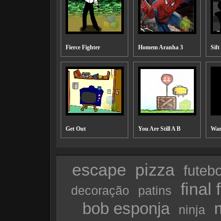
Fierce Fighter
Homem Aranha 3
Sif
Get Out
You Are Still A B
War
escape
pizza
futebo
final
decoração
patins
bob esponja
ninja