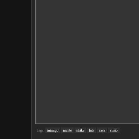
Tags:
inimigo
mente
strike
luta
caça
avião