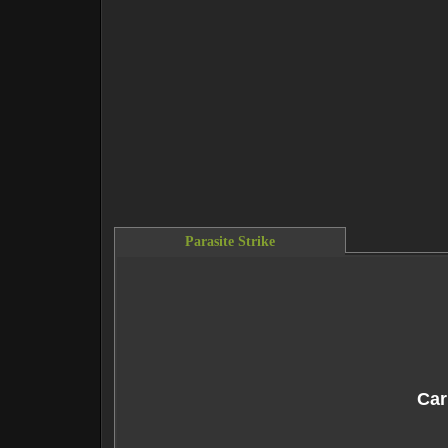
Parasite Strike
This content requires the Flash Player.
Do
Car