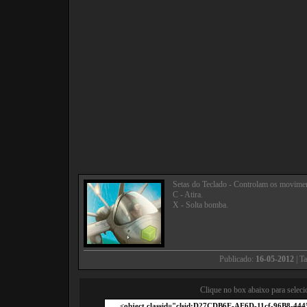
Setas do Teclado - Controlam os movime
C - Atira.
X - Solta bomba.
Publicado:
16-05-2012
| T
Clique no box abaixo para seleci