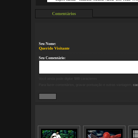
Comentários
Seu Nome:
Querido Visitante
Seu Comentário:
Você ainda pode digitar
500
caracteres
Para fazer comentários, gravar pontuação e outras vantagem,
ca