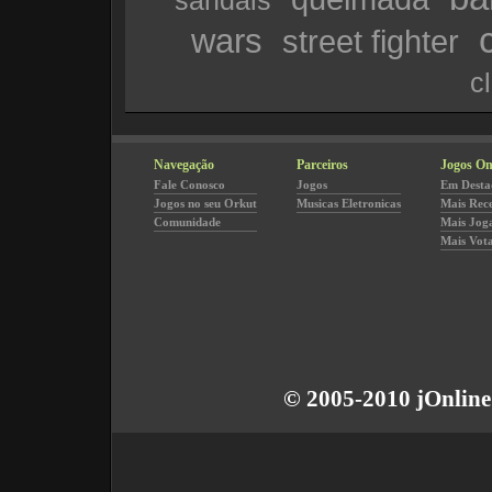
sandals
wars
street fighter
c
Navegação
Parceiros
Jogos On
Fale Conosco
Jogos
Em Desta
Jogos no seu Orkut
Musicas Eletronicas
Mais Rec
Comunidade
Mais Jog
Mais Vot
© 2005-2010 jOnline 