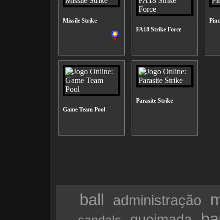
Missile Strike
Pinc
FA18 Strike Force
Parasite Strike
Game Team Pool
ball
m
administração
ba
queimada