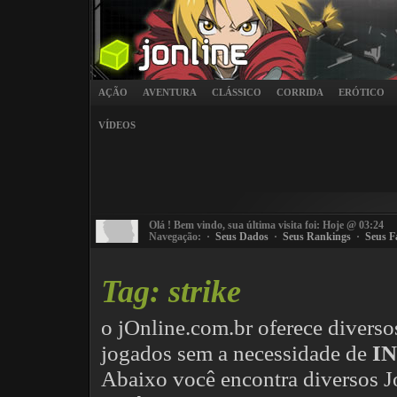
AÇÃO
AVENTURA
CLÁSSICO
CORRIDA
ERÓTICO
VÍDEOS
Olá
! Bem vindo, sua última visita foi: Hoje @ 03:24
Navegação: ·
Seus Dados
·
Seus Rankings
·
Seus F
Tag: strike
o jOnline.com.br oferece divers
jogados sem a necessidade de
I
Abaixo você encontra diversos 